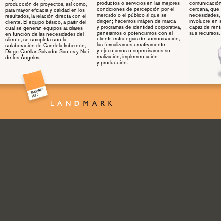
productos o servicios en las mejores
comunicación
producción de proyectos, así como,
condiciones de percepción por el
cercana, que 
para mayor eficacia y calidad en los
mercado o el público al que se
necesidades, i
resultados, la relación directa con el
dirigen; hacemos imágen de marca
involucre en 
cliente. El equipo básico, a partir del
y programas de identidad corporativa,
capaz de renta
cual se generan equipos auxiliares
generamos o potenciamos con el
sus recursos.
en función de las necesidades del
cliente estrategias de comunicación,
cliente, se completa con la
las formalizamos creativamente
colaboración de Candela Imbernón,
y ejecutamos o supervisamos su
Diego Cuéllar, Salvador Santos y
Nati
realización, implementación
de los Ángeles.
y producción.